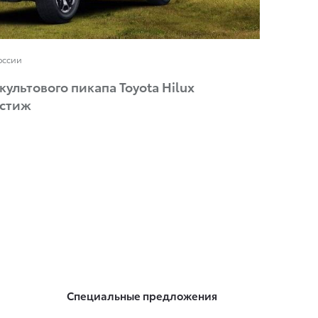
оссии
ультового пикапа Toyota Hilux
естиж
Специальные предложения