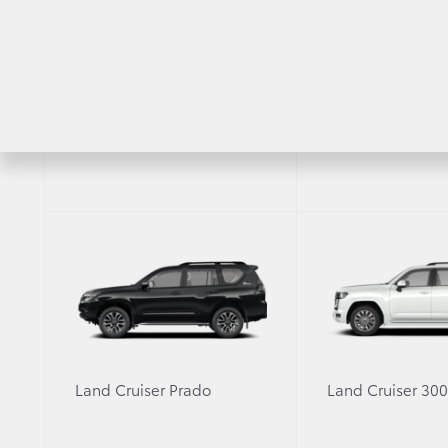
10 августа начинается прием заказов на
Данный мотор разработан специально д
RAV4
Highlander
новейшей рамной платформы GA-F.
Мощность 299 лошадиных сил и 700 Нм к
Впечатляющих показателей удалось доб
турбинам.
Двигатель работает в сочетании с быстр
Новый мотор будет доступен во всех тр
Land Cruiser Prado
Land Cruiser 30
Сегодня официальные дилеры Тойота начинают