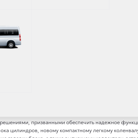
тор собственной разработки компании Тойота был созда
NGA. Чтобы реализовать все ездовые преимущества но
ктный агрегат, который отличается передовыми техни
чий объем 3346 куб. см, обладает мощностью в 299 л. 
у разгоняться до 100 км/ч всего за 6,9 секунды при рас
иться существенного улучшения характеристик: на 50 л.
сть и динамика была достигнута с помощью технологи
метрией. Одна из них, малая, работает в зоне до 2600 
илем на небольшой и средней скорости. Когда скорост
поддерживая уровень тяги на высокой скорости и при и
и решениями, призванными обеспечить надежное функци
ока цилиндров, новому компактному легкому коленвалу
 головки блока, а также выпускному коллектору, встр