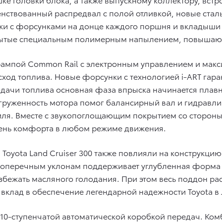
енствованный распредвал с полой отливкой, новые ст
зки с форсунками на донце каждого поршня и вкладыш
ытые специальным полимерным напылением, повышающ
ампой Common Rail с электронным управлением и макс
сход топлива. Новые форсунки с технологией i-ART гар
подачи топлива основная фаза впрыска начинается пла
груженность мотора помог балансирный вал и гидравли
обиля. Вместе с звукопоглощающим покрытием со сторо
вень комфорта в любом режиме движения.
oyota Land Cruiser 300 также повлияли на конструкцию
поперечным уклонам поддерживает углубленная форма 
избежать масляного голодания. При этом весь поддон 
 вклад в обеспечение легендарной надежности Toyota 
 10-ступенчатой автоматической коробкой передач. Ком