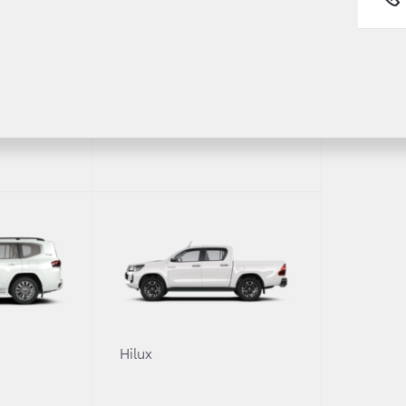
 Toyota Land Cruiser 300 с абсолютно новым дизельным д
ля флагмана модельной линейки Toyota, позволяя мак
Fortuner
рутящего момента обеспечивают автомобилю разгон до 10
иться благодаря новым, легким и прочным компонента
ой и современной 10-ступенчатой трансмиссией.
th
ех комплектациях модели — Элеганс, Комфорт+ и 70
Ann
0
Hilux
 прием заказов на Toyota Land Cruiser 300 с новым т