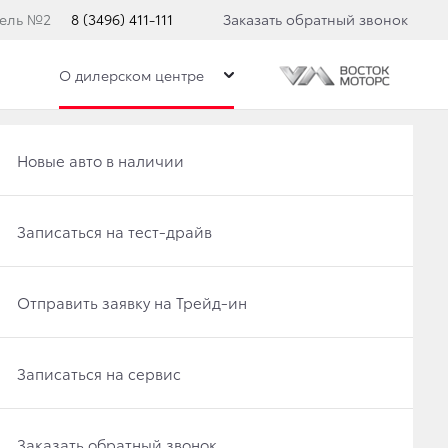
нель №2
8 (3496) 411-111
Заказать обратный звонок
О дилерском центре
Получить консультацию по кредиту
Рассчитать кредит
Новые авто в наличии
Отправить заявку на Трейд-ин
Записаться на сервис
Записаться на тест-драйв
ER 300
Записаться на сервис
Отправить заявку на Трейд-ин
Отправить заявку на Трейд-ин
Заказать обратный звонок
Заказать обратный звонок
Записаться на сервис
Заказать обратный звонок