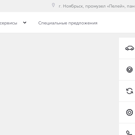
г. Ноябрьск, промузел «Пелей», па
сервисы
Специальные предложения
А TOYOTA LAND CRUIS
ИГАТЕЛЕМ
Toyota C-HR