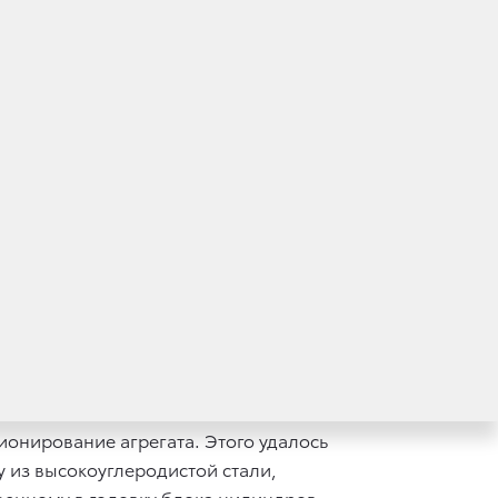
н специально для Toyota Land Cruiser 300
вой платформы GA-F, инженеры компании
ческими решениями и впечатляющими
с. и крутящим моментом в 700 Нм. Эти
ходе топлива в 8,9 л на 100 км в смешанном
 с. и 50 Нм по сравнению с предыдущим
чной комбинации из двух турбин
об/мин, обеспечивая максимум крутящего
ь вращения коленвала достигает 3600 об/
нтенсивном разгоне.
онирование агрегата. Этого удалось
 из высокоуглеродистой стали,
оенному в головку блока цилиндров.