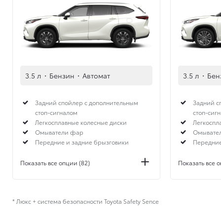
3.5 л
·
Бензин
·
Автомат
3.5 л
·
Бен
Задний спойлер с дополнительным
Задний с
стоп-сигналом
стоп-сиг
Легкосплавные колесные диски
Легкоспл
Омыватели фар
Омывате
Передние и задние брызговики
Передние
Показать все опции (82)
Показать все о
* Люкс + система безопасности Toyota Safety Sence