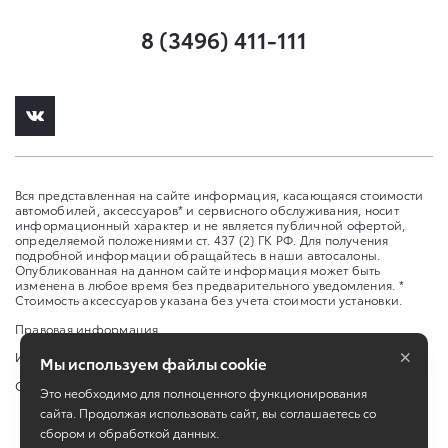
8 (3496) 411-111
Вся представленная на сайте информация, касающаяся стоимости
автомобилей, аксессуаров* и сервисного обслуживания, носит
информационный характер и не является публичной офертой,
определяемой положениями ст. 437 (2) ГК РФ. Для получения
подробной информации обращайтесь в наши автосалоны.
Опубликованная на данном сайте информация может быть
изменена в любое время без предварительного уведомления. *
Стоимость аксессуаров указана без учета стоимости установки.
Правовая информация
×
Изменить настройку cookies
Мы используем файлы cookie
Сбросить cookie
Это необходимо для полноценного функционирования
сайта. Продолжая использовать сайт, вы соглашаетесь со
сбором и обработкой данных.