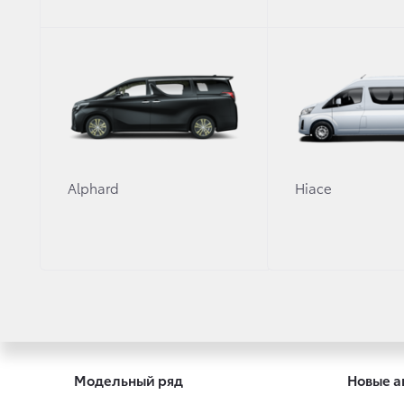
Передний свес (мм)
950
Задний свес (мм)
1105
Полная масса
3710
Полная снаряженная масса
2695
Клиренс
185
Alphard
Hiace
Модельный ряд
Новые а