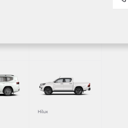
равнить
Сравнить
Сравни
Fortuner
1
арт
Элега
 Дизельное топливо
/ МКПП
6 ступеней
/
2,8 л. 
2x4
еская
Гидром
н
Универ
5300
0
Hilux
1970
1990