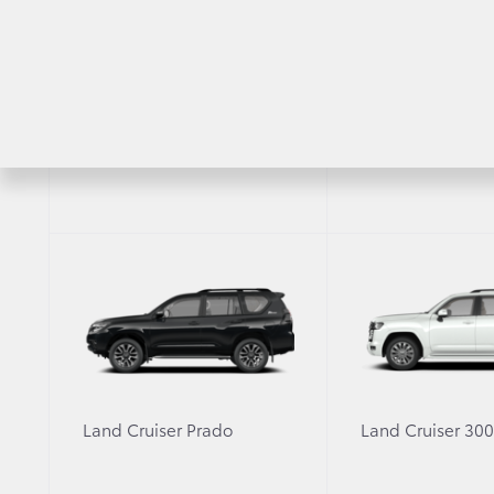
С
RAV4
Highlander
Характеристики
Оснащение
Выбрано 2
Станд
комплектации
2,8 л. /
2x4
Трансмиссия
Механич
Кузов
Минивэ
Длина, мм
5915
Land Cruiser Prado
Land Cruiser 30
Ширина, мм
1950
Высота, мм
2280