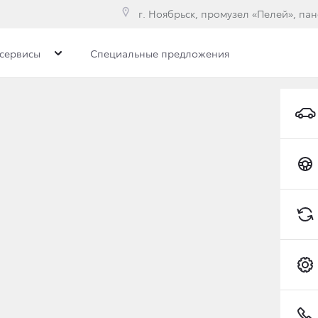
г. Ноябрьск, промузел «Пелей», па
сервисы
Специальные предложения
МПЛЕКТАЦИИ И ЦЕНЫ HI
Коробка передач
Привод
RWD-Зад
Toyota C-HR
арт
Элеганс
Престиж плю