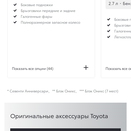
2.7 л
·
Бен
Боковые подножки
Брызговики передние и задние
Галогенные фары
Боковые 
Полноразмерное запасное колесо
Брызгови
Галоген
Легкоспл
Показать все опции (44)
Показать все о
* Севенти Анниверсари
** Блэк Оникс
*** Блэк Оникс (7 мест)
Оригинальные аксессуары Toyota